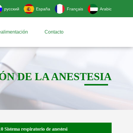
русский
España
Français
Arabic
ealimentación
Contacto
IÓN DE LA ANESTESIA
 Sistema respiratorio de anestesi