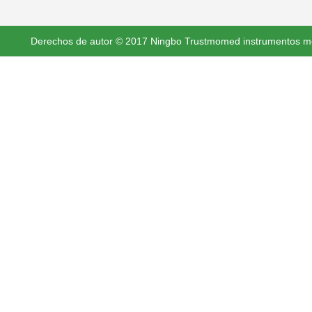
Derechos de autor © 2017 Ningbo Trustmomed instrumentos méd